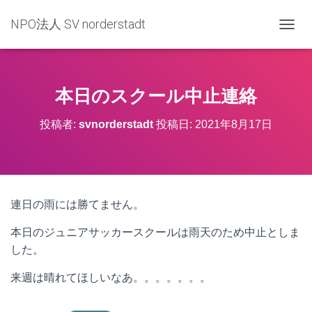
NPO法人 SV norderstadt
ナ
ビ
ゲ
ー
シ
本日のスクール中止連絡
ョ
ン
投稿者:
svnorderstadt
投稿日:
2021年8月17日
を
切
り
替
え
連日の雨には勝てません。
本日のジュニアサッカースクールは雨天のため中止としま
した。
来週は晴れてほしいなあ。。。。。。。