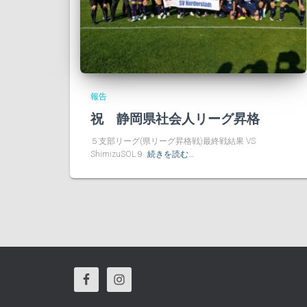
報告
祝 静岡県社会人リーグ昇格
５支部リーグ(県リーグ昇格戦)最終戦結果 VS
ShimizuSOL９
続きを読む…