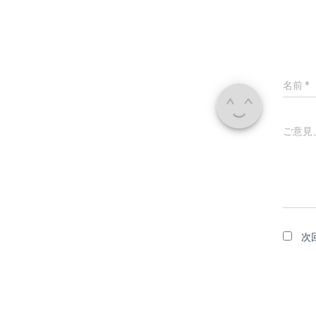
名前
*
ご意見
次