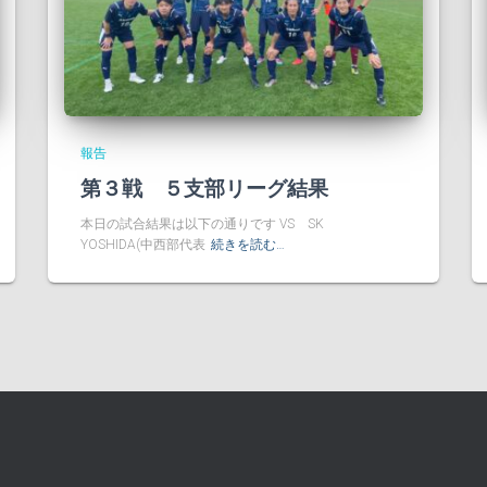
報告
第３戦 ５支部リーグ結果
本日の試合結果は以下の通りです VS SK
YOSHIDA(中西部代表
続きを読む…