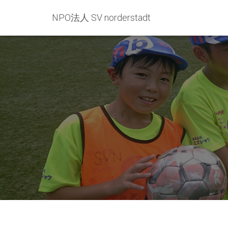
NPO法人 SV norderstadt