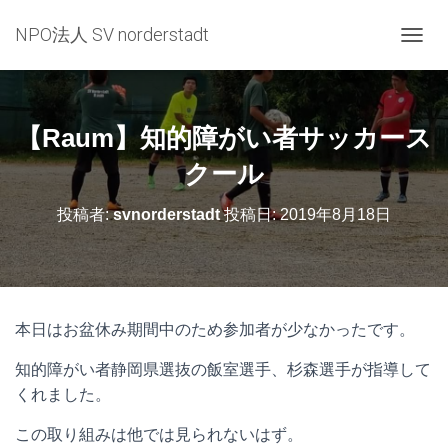
NPO法人 SV norderstadt
ナ
ビ
ゲ
ー
シ
【Raum】知的障がい者サッカース
ョ
ン
クール
を
切
投稿者:
svnorderstadt
投稿日:
2019年8月18日
り
替
え
本日はお盆休み期間中のため参加者が少なかったです。
知的障がい者静岡県選抜の飯室選手、杉森選手が指導して
くれました。
この取り組みは他では見られないはず。