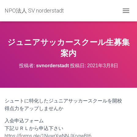
NPO法人 SV norderstadt
ナ
ビ
ゲ
ー
シ
ジュニアサッカースクール生募集
ョ
ン
案内
を
切
投稿者:
svnorderstadt
投稿日:
2021年3月8日
り
替
え
シュートに特化したジュニアサッカースクールを開校
得点力をアップしませんか
入会申込フォーム
下記ＵＲＬから申込下さい
https://forms.gle/1NvwrXwNNJXogwBt6